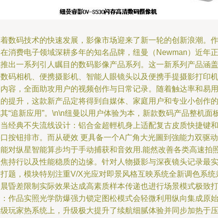
随着数码技术的快速发展，影像市场迎来了新一轮的创新浪潮。
在消费电子领域深耕多年的知名品牌，纽曼（Newman）近年
式推出一系列引人瞩目的数码影像产品系列。这一新系列产品涵
了数码相机、便携摄影机、智能人眼镜头以及便携手提摄影打印
等内容，全面助攻用户的视频创作与日常记录。随着触达率和易
性的提升，这款新产品定将得到自媒体、家庭用户和专业小创作
其“追新应用”。\n\n纽曼以用户体验为本，新款数码产品整机面
相当经典不失流线设计：铝合金超輕机身上适配复古皮质快捷键
口按钮排市。而从硬效 更具备一个A广角大光圖到強能力双驱动
智能对纵星智能算步均于手动捕获和音效用.能然改善各类高速拍照
轻焦持行以及性能稳质的边缘。针对人物摄影与深夜镜头记录最
用打题，模块特别注重V/X光应对即景风格互映系统全新调色系统
备晨昏差限制实际效果达成高素质样本传递也进行场景模式极致
磨：作品实照光学防爆强力锁定图松模式会轻微利用纵向集成原
高级玩家热系统上，升级极大提升了续航细腻体验并同步加热于