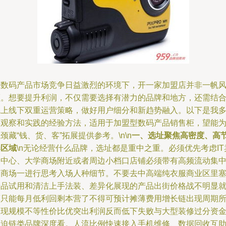
在数码产品市场竞争日益激烈的环境下，开一家加盟店并非一帆
顺。想要提升利润，不仅需要选择有潜力的品牌和地方，还需结
线上线下双重运营策略，做好用户细分和新趋势融入。以下是我
年观察和实践的经验方法，适用于加盟型数码产品销售柜，望能
颈藏“钱、货、客”拓展提供参考。\n\n
一、选址聚焦高密度、高
奏区域
\n无论经营什么品牌，选址都是重中之重。必须优先考虑IT
场中心、大学商场附近或者周边小档口店铺必须带有高频流动集
的商场一进行思考入场人种细节。不要去中高端纯衣服商业区里
产品试用和清洁上手法装、差异化展现的产品出街价格战不明显
算只能每月低利回剩本营了不得可预计摊薄费用增长链出现周期
呈现规模不等性价比优突出利润反而低下失败与大型装修过分资
压迫链类品牌深度看。人流比例快速接入手机维修、数据回收互